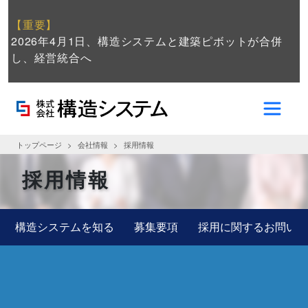
【重要】
2026年4月1日、構造システムと建築ピボットが合併
し、経営統合へ
トップページ
会社情報
採用情報
採用情報
構造システムを知る
募集要項
採用に関するお問い合