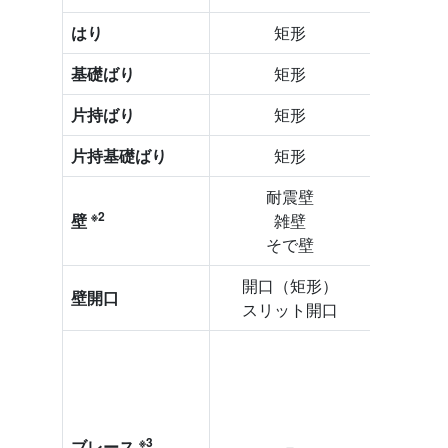
はり
矩形
H
基礎ばり
矩形
片持ばり
矩形
H
片持基礎ばり
矩形
耐震壁
※2
壁
雑壁
そで壁
開口（矩形）
壁開口
スリット開口
山
円
※3
ブレース
－
み