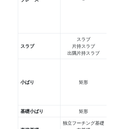
H
角
軽量
軽量
スラブ
ス
スラブ
片持スラブ
片持
出隅片持スラブ
出隅片
H
み
角
小ばり
矩形
軽量
軽量
基礎小ばり
矩形
独立フーチング基礎
独立フー