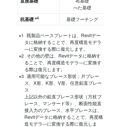
直接基礎
布基礎
布
べた基礎
べ
※4
杭基礎
基礎フーチング
基礎フ
既製品ベースプレートは、Revitデー
タに格納することで、再度構造モデラ
―に変換する際に復元します。
その他の壁は、Revitデータに格納す
ることで、再度構造モデラ―に変換す
る際は復元します。
適用可能なブレース形状：片ブレー
ス、X形、K形、V形、任意鉛直ブレー
ス
上記以外の鉛直ブレース形状（方杖ブ
レース、マンサード等）、断面性能直
接入力のブレース、水平ブレースは、
Revitデータに格納することで、再度構
造モデラ―に変換する際に復元しま