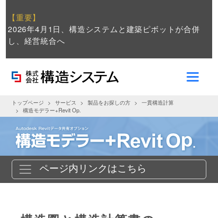
【重要】
2026年4月1日、構造システムと建築ピボットが合併
し、経営統合へ
トップページ
サービス
製品をお探しの方
一貫構造計算
構造モデラー+Revit Op.
ページ内リンクはこちら