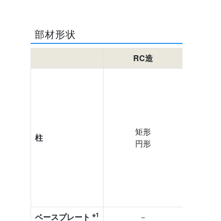
部材形状
RC造
H
矩形
柱
角
円形
円
※1
ベースプレート
－
在