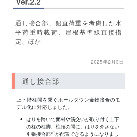
Ver.2.2
通し接合部、鉛直荷重を考慮した水
平荷重時載荷、屋根基準線直接指
定、ほか
2025年2月3日
通し接合部
上下階柱間を繋ぐホールダウン金物接合のモ
デル化に対応しました。
はりを跨いで面材や筋交いが取り付く上下
の柱の柱脚、柱頭の間に、はりを介さない
※1
引張接合部
が配置できるようになりまし