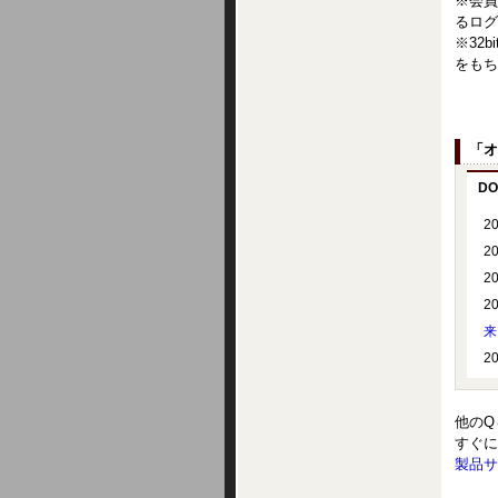
※会員
るログ
※32
をもち
「オ
DO
2
2
2
2
来
2
他のQ
すぐに
製品サ