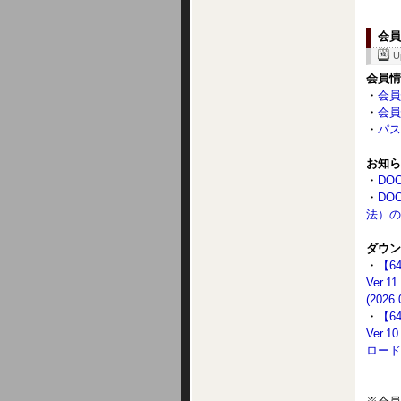
会員
U
会員情
・
会員
・
会員
・
パス
お知ら
・
DOC
・
DO
法）の評
ダウン
・
【6
Ver.
(2026.
・
【6
Ver.1
ロード(2