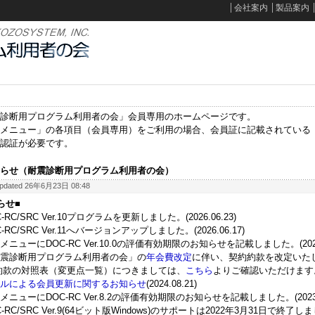
会社案内
製品案内
診断用プログラム利用者の会」会員専用のホームページです。
メニュー」の各項目（会員専用）をご利用の場合、会員証に記載されている
認証が必要です。
らせ（耐震診断用プログラム利用者の会）
pdated 26年6月23日 08:48
らせ■
-RC/SRC Ver.10プログラムを更新しました。(2026.06.23)
-RC/SRC Ver.11へバージョンアップしました。(2026.06.17)
メニューにDOC-RC Ver.10.0の評価有効期限のお知らせを記載しました。(2026.
震診断用プログラム利用者の会」の
年会費改定
に伴い、契約約款を改定いた
款の対照表（変更点一覧）につきましては、
こちら
よりご確認いただけます。(20
ルによる会員更新に関するお知らせ
(2024.08.21)
メニューにDOC-RC Ver.8.2の評価有効期限のお知らせを記載しました。(2023.0
-RC/SRC Ver.9(64ビット版Windows)のサポートは2022年3月31日で終了しました