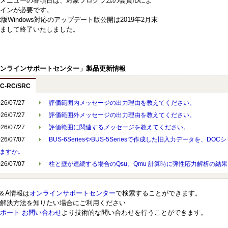
メニューの各項目は、対象プログラムの会員IDによ
インが必要です。
bit版Windows対応のアップデート版公開は2019年2月末
まして終了いたしました。
ンラインサポートセンター」製品更新情報
C-RC/SRC
026/07/27
評価範囲内メッセージの出力理由を教えてください。
026/07/27
評価範囲外メッセージの出力理由を教えてください。
026/07/27
評価範囲に関連するメッセージを教えてください。
026/07/07
BUS-6SeriesやBUS-5Seriesで作成した旧入力データを、
ますか。
026/07/07
柱と壁が連続する場合のQsu、Qmu 計算時に弾性応力解析の結
＆A情報は
オンラインサポートセンター
で検索することができます。
解決方法を知りたい場合にご利用ください
ポート お問い合わせ
より技術的な問い合わせを行うことができます。