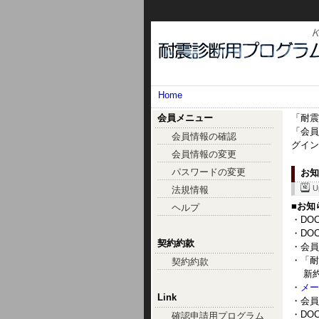
Home
会員メニュー
「耐震
「会員
会員情報の確認
グイン
会員情報の変更
パスワードの変更
お知
U
法規情報
■お知
ヘルプ
・DOC
・DOC
契約約款
・会員
・「耐
契約約款
新約
・
メー
Link
・会員
・DOC
確認申請用プログラム