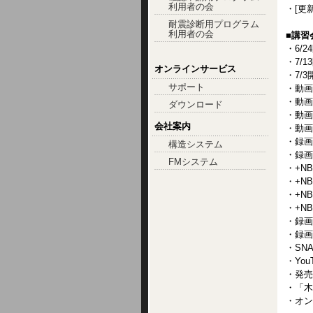
利用者の会
・[更新
耐震診断用プログラム
利用者の会
■講習
・6/2
・7/1
オンラインサービス
・7/
サポート
・動画
・動画
ダウンロード
・動画
会社案内
・動画
・録画
構造システム
・録画
FMシステム
・+N
・+N
・+N
・+N
・録画
・録画
・SN
・You
・発売
・「木
・オン