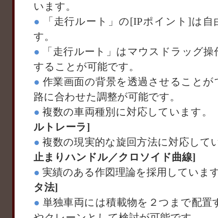
います。
●
「走行ルート」の[IPポイント]は
す。
●
「走行ルート」はマウスドラッグ操
することが可能です。
●
作業画面の背景を透過させることが
路に合わせた調整が可能です。
●
複数の車両種別に対応しています
ルトレーラ]
●
複数の現実的な旋回方法に対応して
止まりハンドル／クロソイド曲線]
●
実績のある作図理論を採用していま
タ法]
●
単独車両には積載物を２つまで配置
やクレーンとして検討が可能です。