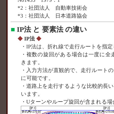
No1453 1979．1
*2：社団法人 自動車技術会
*3：社団法人 日本道路協会
■
IP法 と 要素法 の違い
◆
IP法
◆
・IP法は、折れ線で走行ルートを指
・複数の旋回がある場合は一度に全
きます。
・入力方法が直観的で、走行ルートの
に可能です。
・道路上を走行するような比較的長い
います。
・Uターンやループ旋回が含まれる場