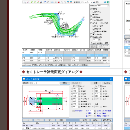
◆
セミトレーラ諸元変更ダイアログ
◆
◆