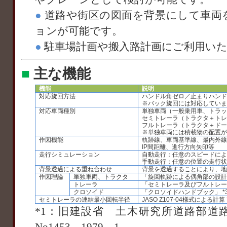
●
道路や街区の図面を背景にして車両
ョンが可能です。
●
駐車場計画や搬入路計画にご利用い
■
主な機能
機能
説明
対応旋回方法
ハンドル角ゼロ／止まりハンド
※バック旋回には対応していま
対応車両種別
単独車両（一般乗用車、トラッ
セミトレーラ（トラクタ＋トレー
フルトレーラ（トラクタ＋ドー
※単独車両には積載物の配置が
作図機能
軌跡線、車両基準線、最内外線
IP間距離、進行方向矢印等
走行シミュレーション
自動走行：任意のスピードによ
手動走行：任意の位置の走行状
背景透過による重ね合わせ
背景を透過することにより、地
作図理論
単独車両、トラクタ
「旋回軌跡による偶角部の設計に
トレーラ
「セミトレーラ及びフルトレーラの
クロソイド
「クロソイドハンドブック」 *
セミトレーラの連結最小回転半径
JASO Z107-04様式による計算 
*1：旧建設省 土木研究所道路部道