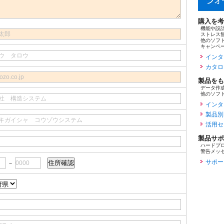
購入を考
機能や設
ストレス
他のソフ
キャンペ
インタ
カタロ
製品をも
データ作
他のソフ
インタ
製品別
活用セ
製品サポ
ハードプ
警告メッ
サポー
－