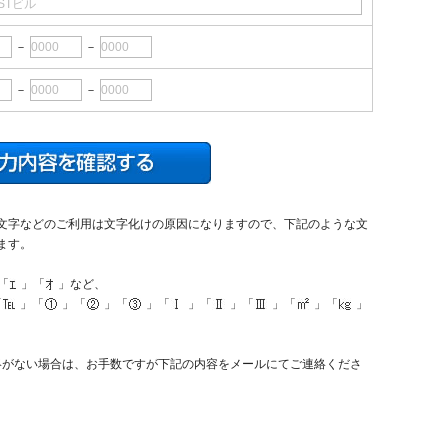
－
－
－
－
文字などのご利用は文字化けの原因になりますので、下記のような文
ます。
「
」「
」など、
「
」「
」「
」「
」「
」「
」「
」「
」「
」
絡がない場合は、お手数ですが下記の内容をメールにてご連絡くださ