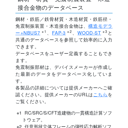
接合金物のデータベース
鋼材・鉄筋／鉄骨材質・木造材質・鉄筋径・
免震制振装置・木造接合金物は、
構造モデラ
※1
※2
※3
ー+NBUS7
、
FAP-3
、
WOOD-ST
と
共通のデータベースを参照して効率的に入力
できます。
データベースをユーザー定義することもでき
ます。
免震制振部材は、デバイスメーカーが作成し
た最新のデータをデータベース化していま
す。
各製品の詳細については提供メーカーへご確
認ください。提供メーカーのURLは
こちら
を
ご覧ください。
RC/SRC/S/CFT造建物の一貫構造計算ソフ
トウェア。
任意形状立体フレームの弾性応力解析ソフ