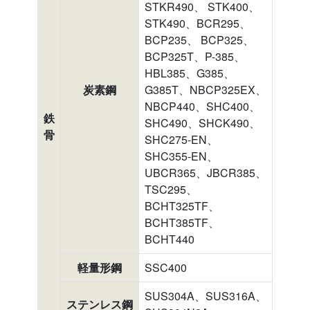
STKR490、 STK400、
STK490、BCR295、
BCP235、 BCP325、
BCP325T、P-385、
HBL385、G385、
炭素鋼
G385T、NBCP325EX、
NBCP440、SHC400、
鉄
SHC490、SHCK490、
骨
SHC275-EN、
SHC355-EN、
UBCR365、JBCR385、
TSC295、
BCHT325TF、
BCHT385TF、
BCHT440
軽量形鋼
SSC400
SUS304A、SUS316A、
ステンレス鋼