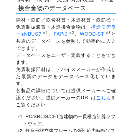
接合金物のデータベース
鋼材・鉄筋／鉄骨材質・木造材質・鉄筋径・
免震制振装置・木造接合金物は、
構造モデラ
※1
※2
※3
ー+NBUS7
、
FAP-3
、
WOOD-ST
と
共通のデータベースを参照して効率的に入力
できます。
データベースをユーザー定義することもでき
ます。
免震制振部材は、デバイスメーカーが作成し
た最新のデータをデータベース化していま
す。
各製品の詳細については提供メーカーへご確
認ください。提供メーカーのURLは
こちら
を
ご覧ください。
RC/SRC/S/CFT造建物の一貫構造計算ソフ
トウェア。
任意形状立体フレームの弾性応力解析ソフ