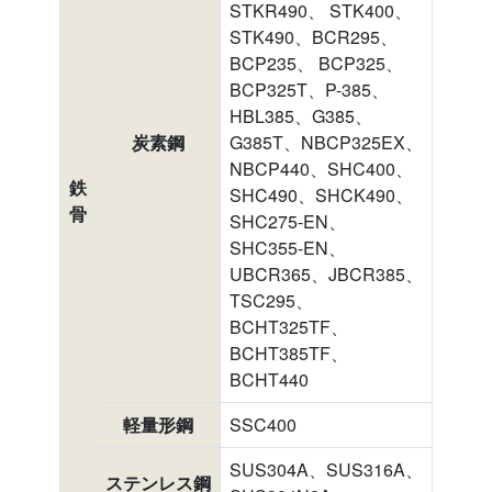
STKR490、 STK400、
STK490、BCR295、
BCP235、 BCP325、
BCP325T、P-385、
HBL385、G385、
炭素鋼
G385T、NBCP325EX、
NBCP440、SHC400、
鉄
SHC490、SHCK490、
骨
SHC275-EN、
SHC355-EN、
UBCR365、JBCR385、
TSC295、
BCHT325TF、
BCHT385TF、
BCHT440
軽量形鋼
SSC400
SUS304A、SUS316A、
ステンレス鋼