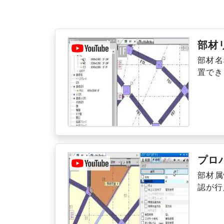
部材
部材名
置でき
プロ
部材属
認が行