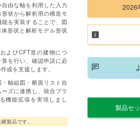
い自由な軸を利用した入力
202
体形状から解析用の構造モ
機能を実装することで、図
躯体形状と解析モデル形状
造およびCFT造の建物につ
計算を行い、確認申請に必
の作成を支援します。
図・軸組図・断面リスト自
ムーズに連携し、統合プラ
える機能拡張を実現しまし
製品セ
の後継製品です。