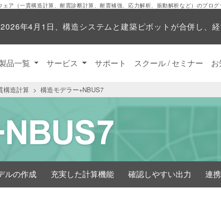
ウェア（一貫構造計算、耐震診断計算、耐震補強、応力解析、振動解析など）のプログ
】
2026年4月1日、構造システムと建築ピボットが合併し、
製品一覧
サービス
サポート
スクール / セミナー
お
貫構造計算
構造モデラー+NBUS7
デルの作成
充実した計算機能
確認しやすい出力
連