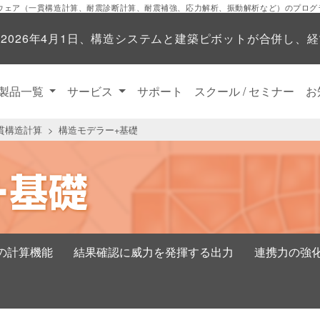
ウェア（一貫構造計算、耐震診断計算、耐震補強、応力解析、振動解析など）のプログ
】
2026年4月1日、構造システムと建築ピボットが合併し、
製品一覧
サービス
サポート
スクール / セミナー
お
貫構造計算
構造モデラー+基礎
の計算機能
結果確認に威力を発揮する出力
連携力の強