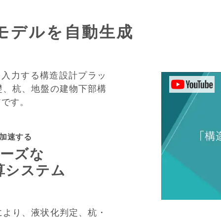
モデルを自動生成
を入力する構造設計プラッ
礎、杭、地盤の建物下部構
アです。
加速する
ーズな
算システム
により、液状化判定、杭・