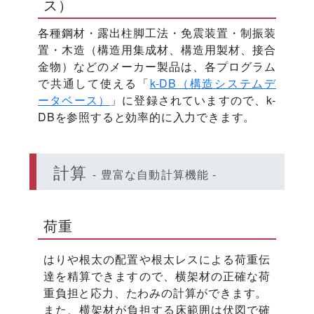
ス）
各種鋼材・露出柱脚工法・免震装置・制振装
置・木造（構造用集成材、構造用製材、接合
金物）などのメーカー製品は、各プログラム
で共通して使える「
k-DB（構造システムデ
ータベース）
」に登録されていますので、k-
DBを参照すると効率的に入力できます。
計算
- 豊富な自動計算機能 -
荷重
はりや根太の配置や根太レスによる荷重伝
達を精算できますので、横架材の正確な荷
重負担と応力、たわみの計算ができます。
また、横架材が負担する床範囲は伏図で確