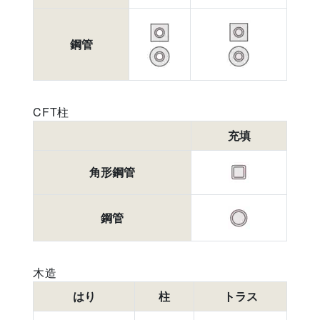
鋼管
CFT柱
充填
角形鋼管
鋼管
木造
はり
柱
トラス