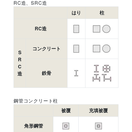
RC造、SRC造
はり
柱
RC造
コンクリート
S
R
C
鉄骨
造
鋼管コンクリート柱
被覆
充填被覆
角形鋼管