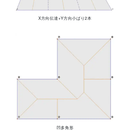
X方向伝達+Y方向小ばり2本
凹多角形