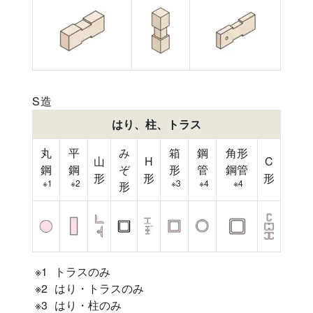
S造
はり、柱、トラス
丸
平
み
箱
鋼
角形
山
H
C
鋼
鋼
ぞ
形
管
鋼管
形
形
形
※1
※2
※3
※4
※4
形
トラスのみ
はり・トラスのみ
はり・柱のみ