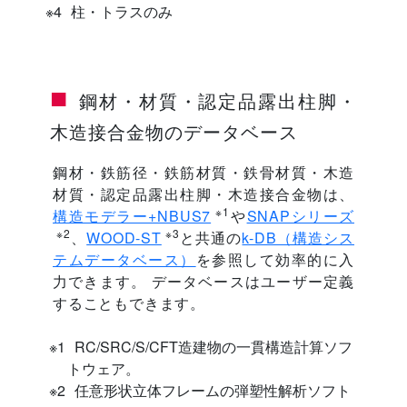
柱・トラスのみ
鋼材・材質・認定品露出柱脚・
木造接合金物のデータベース
鋼材・鉄筋径・鉄筋材質・鉄骨材質・木造
材質・認定品露出柱脚・木造接合金物は、
※1
構造モデラー+NBUS7
や
SNAPシリーズ
※2
※3
、
WOOD-ST
と共通の
k-DB（構造シス
テムデータベース）
を参照して効率的に入
力できます。 データベースはユーザー定義
することもできます。
RC/SRC/S/CFT造建物の一貫構造計算ソフ
トウェア。
任意形状立体フレームの弾塑性解析ソフト