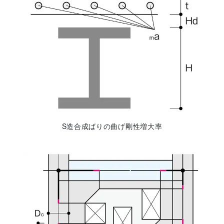
S造合成ばりの曲げ剛性増大率