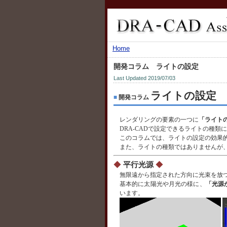
Home
開発コラム ライトの設定
Last Updated 2019/07/03
ライトの設定
■
開発コラム
レンダリングの要素の一つに
「ライト
DRA-CADで設定できるライトの種類
このコラムでは、ライトの設定の効果
また、ライトの種類ではありませんが
◆
平行光源
◆
無限遠から指定された方向に光束を放
基本的に太陽光や月光の様に、
「光源
います。