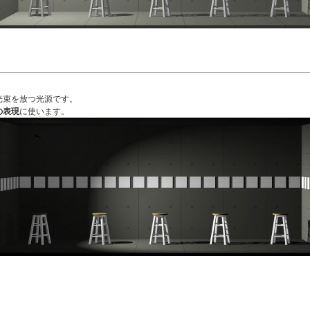
光束を放つ光源です。
の表現
に使います。