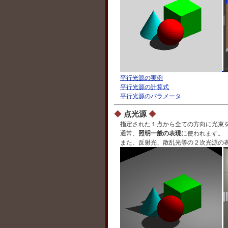
平行光源の実例
平行光源の計算式
平行光源のパラメータ
◆
点光源
◆
指定された１点から全ての方向に光束
通常、
照明一般の表現
に使われます。
また、反射光、散乱光等の２次光源の