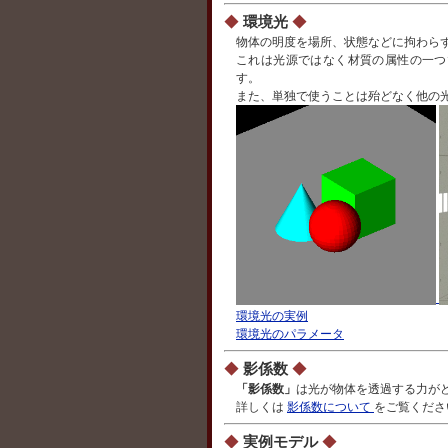
◆
環境光
◆
物体の明度を場所、状態などに拘わら
これは光源ではなく材質の属性の一つ
す。
また、単独で使うことは殆どなく他の
環境光の実例
環境光のパラメータ
◆
影係数
◆
「影係数」
は光が物体を透過する力が
詳しくは
影係数について
をご覧くださ
◆
実例モデル
◆