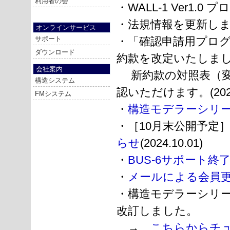
利用者の会
・WALL-1 Ver1.0
・法規情報を更新しました。
オンラインサービス
サポート
・「確認申請用プロ
ダウンロード
約款を改定いたしま
会社案内
新約款の対照表（変
構造システム
認いただけます。(2025.
FMシステム
・
構造モデラーシリ
・［10月末公開予定
らせ
(2024.10.01)
・
BUS-6サポート終
・
メールによる会員
・構造モデラーシリーズ
改訂しました。
→
こちらからチ